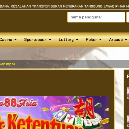
ESALAHAN TRANSFER BUKAN MERUPAKAN TANGGUNG JAWAB PIHAK MPO88ASIA.
Casino
Sportsbook
Lottery
Poker
Arcade
tuan mpo88asia