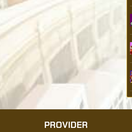
PROVIDER