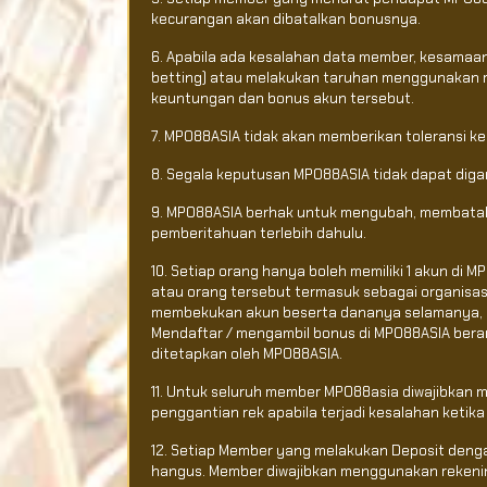
kecurangan akan dibatalkan bonusnya.
6. Apabila ada kesalahan data member, kesamaan 
betting) atau melakukan taruhan menggunakan 
keuntungan dan bonus akun tersebut.
7. MPO88ASIA tidak akan memberikan toleransi k
8. Segala keputusan MPO88ASIA tidak dapat diga
9. MPO88ASIA berhak untuk mengubah, membatal
pemberitahuan terlebih dahulu.
10. Setiap orang hanya boleh memiliki 1 akun di
atau orang tersebut termasuk sebagai organisas
membekukan akun beserta dananya selamanya, in
Mendaftar / mengambil bonus di MPO88ASIA berar
ditetapkan oleh MPO88ASIA.
11. Untuk seluruh member MPO88asia diwajibkan m
penggantian rek apabila terjadi kesalahan keti
12. Setiap Member yang melakukan Deposit denga
hangus. Member diwajibkan menggunakan rekenin