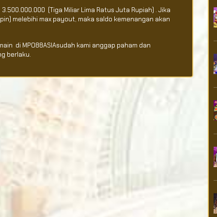
.500.000.000 (Tiga Miliar Lima Ratus Juta Rupiah) . Jika
 spin) melebihi max payout, maka saldo kemenangan akan
ermain di MPO88ASIAsudah kami anggap paham dan
g berlaku.