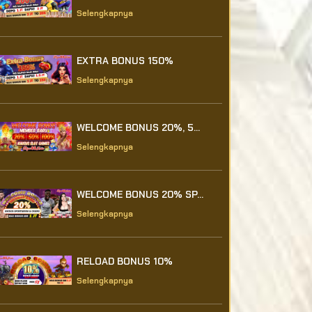
Selengkapnya
EXTRA BONUS 150%
Selengkapnya
WELCOME BONUS 20%, 5...
Selengkapnya
WELCOME BONUS 20% SP...
Selengkapnya
RELOAD BONUS 10%
Selengkapnya