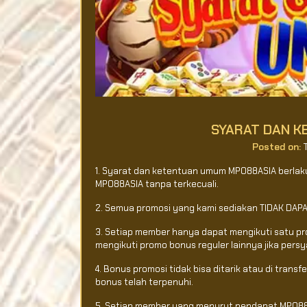
SYARAT DAN K
Posted on:
1. Syarat dan ketentuan umum MPO88ASIA berlak
MPO88ASIA tanpa terkecuali.
2. Semua promosi yang kami sediakan TIDAK DAP
3. Setiap member hanya dapat mengikuti satu p
mengikuti promo bonus reguler lainnya jika pers
4. Bonus promosi tidak bisa ditarik atau di trans
bonus telah terpenuhi.
5. Setiap member yang menurut pendapat MPO8